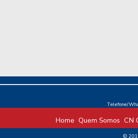
Telefone/Wha
Home
Quem Somos
CN C
© 20