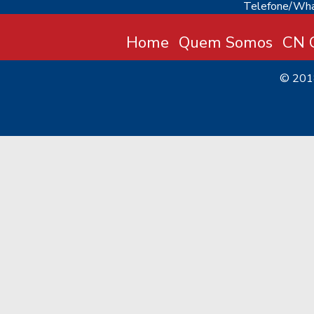
Telefone/Wha
Home
Quem Somos
CN C
© 20