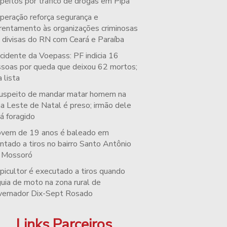
peitos por tráfico de drogas em Pipa
peração reforça segurança e
rentamento às organizações criminosas
 divisas do RN com Ceará e Paraíba
cidente da Voepass: PF indicia 16
soas por queda que deixou 62 mortos;
a lista
uspeito de mandar matar homem na
a Leste de Natal é preso; irmão dele
á foragido
ovem de 19 anos é baleado em
ntado a tiros no bairro Santo Antônio
 Mossoró
picultor é executado a tiros quando
uia de moto na zona rural de
ernador Dix-Sept Rosado
Links Parceiros