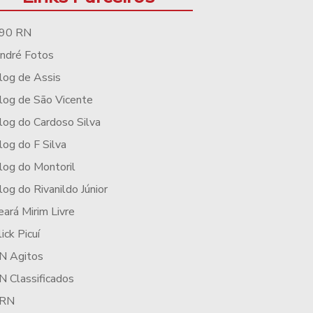
90 RN
ndré Fotos
log de Assis
log de São Vicente
log do Cardoso Silva
log do F Silva
log do Montoril
log do Rivanildo Júnior
eará Mirim Livre
lick Picuí
N Agitos
N Classificados
RN