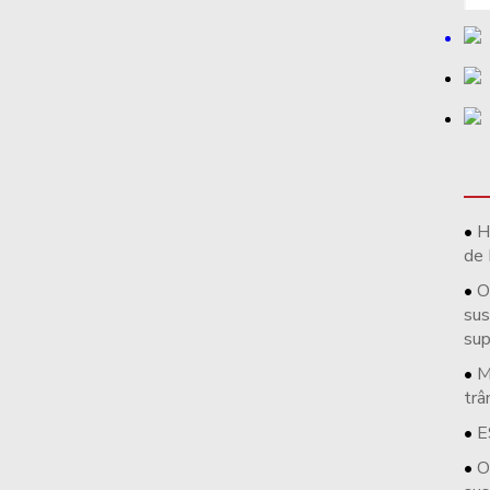
H
de 
O
sus
su
M
trâ
E
O