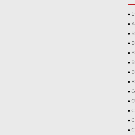
1
A
B
B
B
B
B
B
C
C
C
C
C