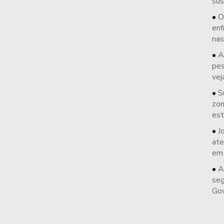
sus
O
enf
nas
A
pes
vej
S
zon
est
J
ate
em
A
seg
Gov