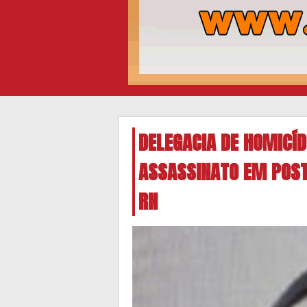
DELEGACIA DE HOMICÍD
ASSASSINATO EM POS
RN