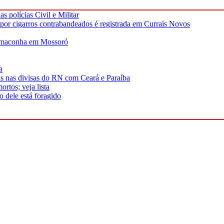
 polícias Civil e Militar
or cigarros contrabandeados é registrada em Currais Novos
permaconha em Mossoró
a
as nas divisas do RN com Ceará e Paraíba
rtos; veja lista
 dele está foragido