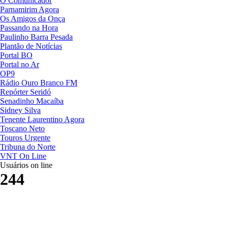
O Comunicador
Parnamirim Agora
Os Amigos da Onça
Passando na Hora
Paulinho Barra Pesada
Plantão de Notícias
Portal BO
Portal no Ar
OP9
Rádio Ouro Branco FM
Repórter Seridó
Senadinho Macaíba
Sidney Silva
Tenente Laurentino Agora
Toscano Neto
Touros Urgente
Tribuna do Norte
VNT On Line
Usuários on line
244