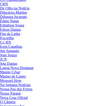
CRN
De Olho na Notícia
Dilacierra Martins
Difusora Jucurutu
Édipo Natan
Edmilson Sousa
Edson Dantas
Fim da Linha
Focoelho
G1 RN
Icem Caraúbas
Jair Sampaio
Jean Souza
JCN
Jota Dantas
Lagoa Nova Destaque
Magno César
Magno de Castro
Mossoró Hoje
Na Semana Notícias
Nossa Pau dos Ferros
Nosso Paraná
Nova Cruz Oficial
O Câmera