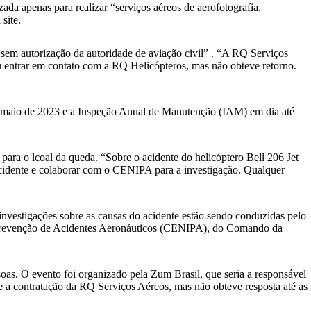
da apenas para realizar “serviços aéreos de aerofotografia,
site.
sem autorização da autoridade de aviação civil” . “A RQ Serviços
tou entrar em contato com a RQ Helicópteros, mas não obteve retorno.
é maio de 2023 e a Inspeção Anual de Manutenção (IAM) em dia até
ara o lcoal da queda. “Sobre o acidente do helicóptero Bell 206 Jet
o acidente e colaborar com o CENIPA para a investigação. Qualquer
investigações sobre as causas do acidente estão sendo conduzidas pelo
e Prevenção de Acidentes Aeronáuticos (CENIPA), do Comando da
as. O evento foi organizado pela Zum Brasil, que seria a responsável
e a contratação da RQ Serviços Aéreos, mas não obteve resposta até as