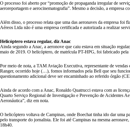
O processo foi aberto por “promoção de propaganda irregular de serviç
aeroreportagem e aerocinematografia”. Mesmo a decisão, a empresa con
Além disso, o processo relata que uma das aeronaves da empresa foi fl
Aéreos Ltda não é uma empresa certificada e autorizada a realizar serv
Helicóptero estava regular, diz Anac
Ainda segundo a Anac, a aeronove que caiu estava em situação regula
maio de 2019. O helicóptero, de matrícula PT-HPG, foi fabricado pela 
Por meio de nota, a TAM Aviação Executiva, representante de vendas da
Ranger, ocorrido hoje (…), fomos informados pela Bell que seu funcion
questionamento adicional deve ser encaminhado ao referido órgão (C
Ainda de acordo com a Anac, Ronaldo Quatrucci estava com as licenças 
Quarto Serviço Regional de Investigação e Prevenção de Acidentes A
Aeronáutica”, diz em nota.
O helicóptero voltava de Campinas, onde Boechat tinha ido dar uma pa
pelo transporte do jornalista. Ele foi até Campinas na mesma aeronave
18h40.