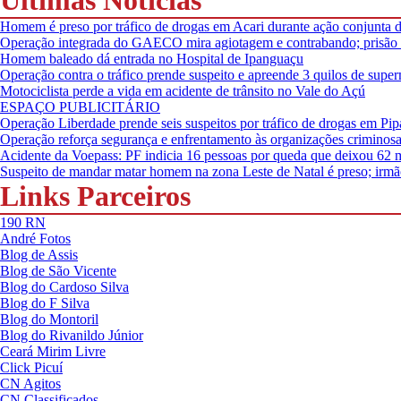
Últimas Notícias
Homem é preso por tráfico de drogas em Acari durante ação conjunta das
Operação integrada do GAECO mira agiotagem e contrabando; prisão p
Homem baleado dá entrada no Hospital de Ipanguaçu
Operação contra o tráfico prende suspeito e apreende 3 quilos de su
Motociclista perde a vida em acidente de trânsito no Vale do Açú
ESPAÇO PUBLICITÁRIO
Operação Liberdade prende seis suspeitos por tráfico de drogas em Pip
Operação reforça segurança e enfrentamento às organizações criminos
Acidente da Voepass: PF indicia 16 pessoas por queda que deixou 62 mo
Suspeito de mandar matar homem na zona Leste de Natal é preso; irmão
Links Parceiros
190 RN
André Fotos
Blog de Assis
Blog de São Vicente
Blog do Cardoso Silva
Blog do F Silva
Blog do Montoril
Blog do Rivanildo Júnior
Ceará Mirim Livre
Click Picuí
CN Agitos
CN Classificados