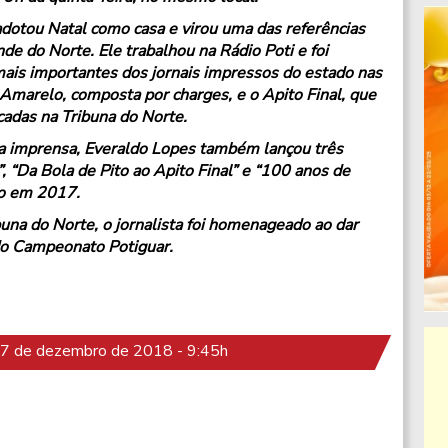
adotou Natal como casa e virou uma das referências
de do Norte. Ele trabalhou na Rádio Poti e foi
ais importantes dos jornais impressos do estado nas
 Amarelo, composta por charges, e o Apito Final, que
adas na Tribuna do Norte.
a imprensa, Everaldo Lopes também lançou três
, “Da Bola de Pito ao Apito Final” e “100 anos de
do em 2017.
na do Norte, o jornalista foi homenageado ao dar
do Campeonato Potiguar.
7 de dezembro de 2018 - 9:45h