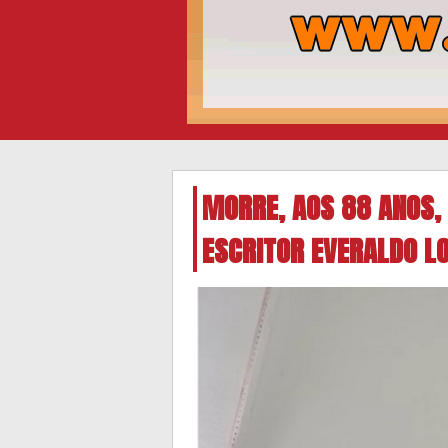
MORRE, AOS 88 ANOS, 
ESCRITOR EVERALDO L