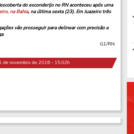
 descoberta do esconderijo no RN aconteceu após uma
iro, na Bahia
, na última sexta (23). Em Juazeiro três
gações vão prosseguir para delinear com precisão a
ga
.
G1/RN
 de novembro de 2018 - 15:02h