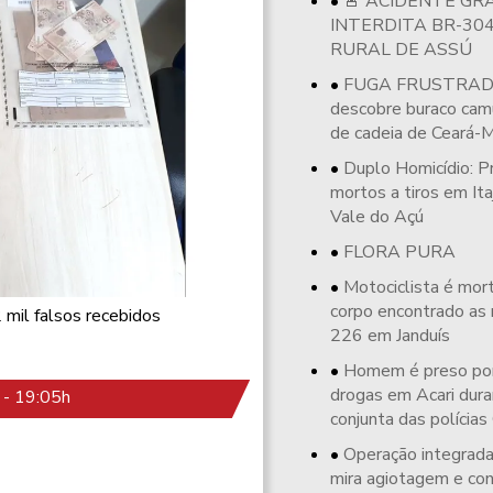
🚨 ACIDENTE GR
INTERDITA BR-30
RURAL DE ASSÚ
FUGA FRUSTRADA: 
descobre buraco cam
de cadeia de Ceará-M
Duplo Homicídio: P
mortos a tiros em Ita
Vale do Açú
FLORA PURA
Motociclista é mort
corpo encontrado as
 mil falsos recebidos
226 em Janduís
Homem é preso por 
drogas em Acari dura
- 19:05h
conjunta das polícias C
Operação integra
mira agiotagem e co