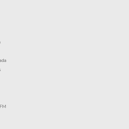
a
ada
s
 FM