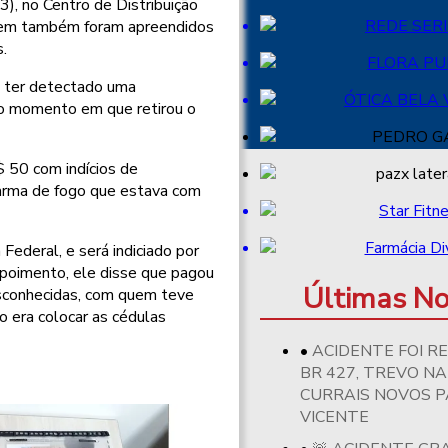
(3), no Centro de Distribuição
omem também foram apreendidos
s.
s ter detectado uma
o momento em que retirou o
 50 com indícios de
a arma de fogo que estava com
Federal, e será indiciado por
epoimento, ele disse que pagou
Últimas No
esconhecidas, com quem teve
o era colocar as cédulas
ACIDENTE FOI R
BR 427, TREVO NA
CURRAIS NOVOS 
VICENTE