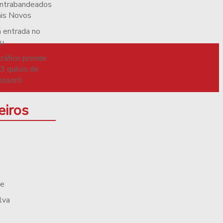
contrabandeados
ais Novos
 entrada no
çu
tráfico prende
3 quilos de
ossoró
eiros
te
lva