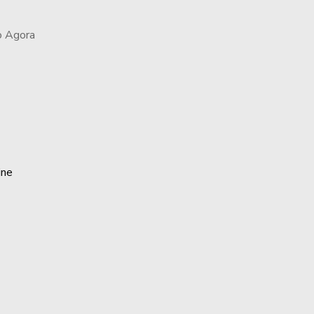
o Agora
ine