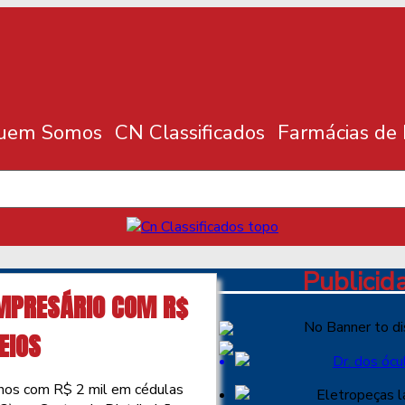
uem Somos
CN Classificados
Farmácias de
Publicid
EMPRESÁRIO COM R$
No Banner to di
EIOS
anos com R$ 2 mil em cédulas