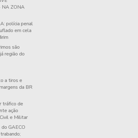
AVE
4 NA ZONA
polícia penal
uflado em cela
irim
rimos são
já região do
o a tiros e
 margens da BR
tráfico de
nte ação
ivil e Militar
da do GAECO
ntrabando;