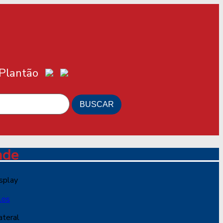
 Plantão
ade
splay