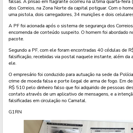
falsas. A prisão em flagrante ocorreu na última quarta-feira 
dos Correios, na Zona Norte da capital potiguar. Com o h
uma pistola, dois carregadores, 34 munições e dois celulare
A PF foi acionada após o sistema de segurança dos Correio
encomenda de conteúdo suspeito. O homem foi abordado n
pacote.
Segundo a PF, com ele foram encontradas 40 cédulas de R$
falsificação, recebidas via postal naquele instante, além d
ele.
O empresário foi conduzido para autuação na sede da Polícia 
crime de moeda falsa e porte ilegal de arma de fogo. Em d
R$ 510 pelo dinheiro falso que foi adquirido de pessoas d
contato através de um aplicativo de mensagens, e a intençã
falsificadas em circulação no Carnatal.
G1RN