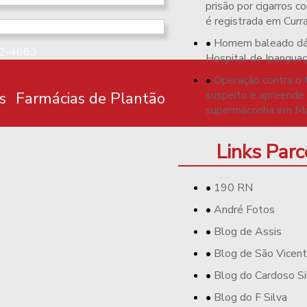
prisão por cigarros 
é registrada em Curr
Homem baleado dá
72-4683
Hospital de Ipangua
Operação contra o 
s
Farmácias de Plantão
suspeito e apreende 
supermaconha em M
s
Links Parc
190 RN
André Fotos
Blog de Assis
Blog de São Vicen
Blog do Cardoso Si
Blog do F Silva