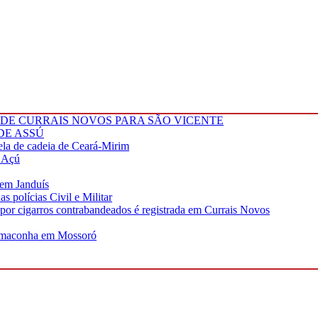
A DE CURRAIS NOVOS PARA SÃO VICENTE
DE ASSÚ
a de cadeia de Ceará-Mirim
o Açú
 em Janduís
 polícias Civil e Militar
or cigarros contrabandeados é registrada em Currais Novos
permaconha em Mossoró