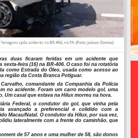
ras duas ficaram feridas em um acidente que
 sexta-feira (16) na BR-406. O caso foi na rotatória
ida como Estrada do Óleo, usada como acesso ao
na região da Costa Branca Potiguar.
Carvalho, comandante da Companhia da Polícia
veram no acidente. Foram um carro modelo gol, uma
. Um casal que estava na Hilux morreu na hora.
ária Federal, o condutor do gol, que vinha pela
ia avançado a preferencial e colidido com a
do Macau/Natal. O condutor da Hilux, por sua vez,
olidiu lateralmente com a frente do caminhão, que
 homem de 57 anos e uma mulher de 58, são donos