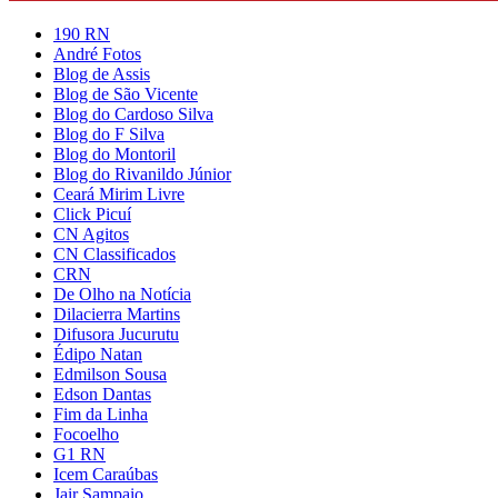
190 RN
André Fotos
Blog de Assis
Blog de São Vicente
Blog do Cardoso Silva
Blog do F Silva
Blog do Montoril
Blog do Rivanildo Júnior
Ceará Mirim Livre
Click Picuí
CN Agitos
CN Classificados
CRN
De Olho na Notícia
Dilacierra Martins
Difusora Jucurutu
Édipo Natan
Edmilson Sousa
Edson Dantas
Fim da Linha
Focoelho
G1 RN
Icem Caraúbas
Jair Sampaio