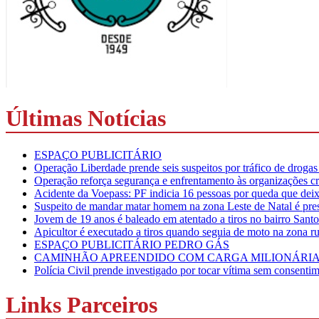
Últimas Notícias
ESPAÇO PUBLICITÁRIO
Operação Liberdade prende seis suspeitos por tráfico de droga
Operação reforça segurança e enfrentamento às organizações c
Acidente da Voepass: PF indicia 16 pessoas por queda que deixo
Suspeito de mandar matar homem na zona Leste de Natal é preso
Jovem de 19 anos é baleado em atentado a tiros no bairro San
Apicultor é executado a tiros quando seguia de moto na zona 
ESPAÇO PUBLICITÁRIO PEDRO GÁS
CAMINHÃO APREENDIDO COM CARGA MILIONÁRIA
Polícia Civil prende investigado por tocar vítima sem consent
Links Parceiros