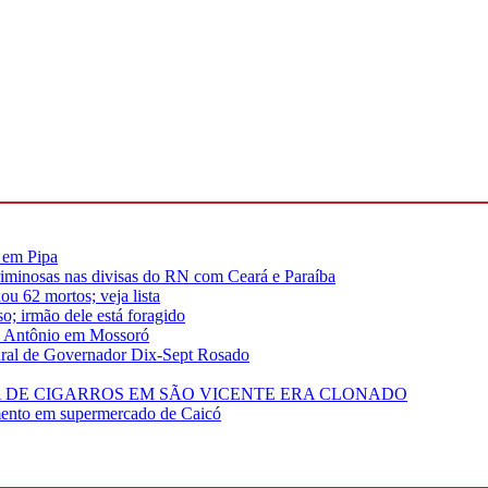
s em Pipa
riminosas nas divisas do RN com Ceará e Paraíba
u 62 mortos; veja lista
; irmão dele está foragido
to Antônio em Mossoró
rural de Governador Dix-Sept Rosado
 DE CIGARROS EM SÃO VICENTE ERA CLONADO
imento em supermercado de Caicó