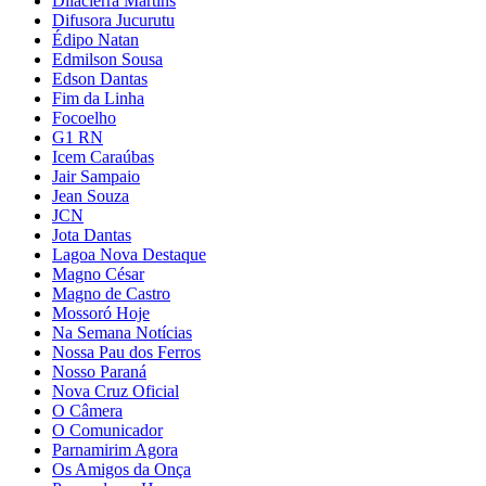
Dilacierra Martins
Difusora Jucurutu
Édipo Natan
Edmilson Sousa
Edson Dantas
Fim da Linha
Focoelho
G1 RN
Icem Caraúbas
Jair Sampaio
Jean Souza
JCN
Jota Dantas
Lagoa Nova Destaque
Magno César
Magno de Castro
Mossoró Hoje
Na Semana Notícias
Nossa Pau dos Ferros
Nosso Paraná
Nova Cruz Oficial
O Câmera
O Comunicador
Parnamirim Agora
Os Amigos da Onça