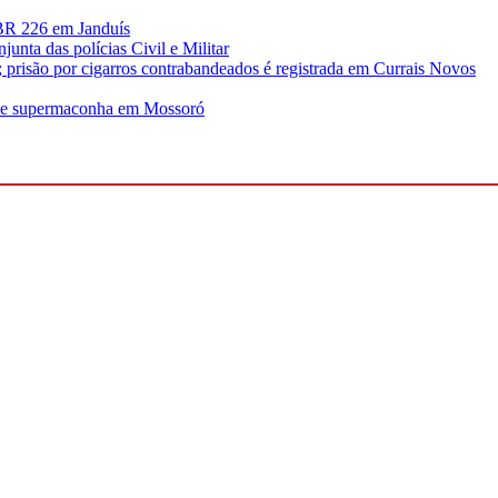
 BR 226 em Janduís
unta das polícias Civil e Militar
risão por cigarros contrabandeados é registrada em Currais Novos
s de supermaconha em Mossoró