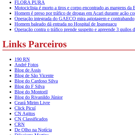
FLORA PURA
Motociclista é morto a tiros e corpo encontrado as margens da
Homem é preso por tráfico de drogas em Acari durante ação conj
Operação integrada do GAECO mira agiotagem e contrabando; p
Homem baleado dá entrada no Hospital de Ipanguaçu
Operação contra o tráfico prende suspeito e apreende 3 quilo
Links Parceiros
190 RN
André Fotos
Blog de Assis
Blog de São Vicente
Blog do Cardoso Silva
Blog do F Silva
Blog do Montoril
Blog do Rivanildo Júnior
Ceará Mirim Livre
Click Picuí
CN Agitos
CN Classificados
CRN
De Olho na Notícia