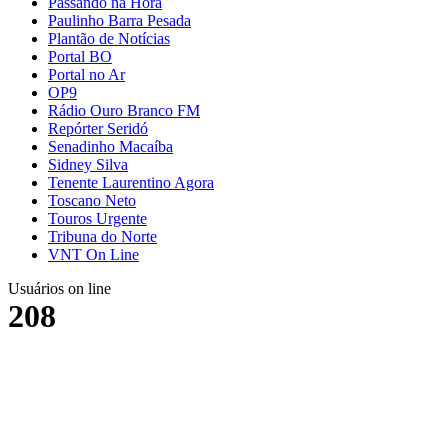
Passando na Hora
Paulinho Barra Pesada
Plantão de Notícias
Portal BO
Portal no Ar
OP9
Rádio Ouro Branco FM
Repórter Seridó
Senadinho Macaíba
Sidney Silva
Tenente Laurentino Agora
Toscano Neto
Touros Urgente
Tribuna do Norte
VNT On Line
Usuários on line
208