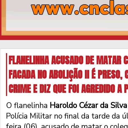
FLANELINHA ACUSADO DE MATAR 
FACADA NO ABOLIÇÃO II É PRESO,
CRIME E DIZ QUE FOI AGREDIDO A
O flanelinha
Haroldo Cézar da Silva
Polícia Militar no final da tarde da 
feira (06), acusado de matar o col