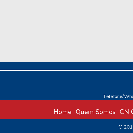
Telefone/Wha
Home
Quem Somos
CN C
© 20