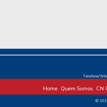
Telefone/Wha
Home
Quem Somos
CN C
© 20