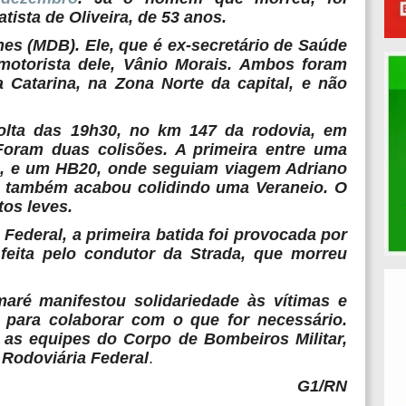
tista de Oliveira, de 53 anos.
es (MDB). Ele, que é ex-secretário de Saúde
otorista dele, Vânio Morais. Ambos foram
a Catarina, na Zona Norte da capital, e não
olta das 19h30, no km 147 da rodovia, em
 Foram duas colisões. A primeira entre uma
o, e um HB20, onde seguiam viagem Adriano
a, também acabou colidindo uma Veraneio. O
tos leves.
Federal, a primeira batida foi provocada por
feita pelo condutor da Strada, que morreu
aré manifestou solidariedade às vítimas e
 para colaborar com o que for necessário.
 as equipes do Corpo de Bombeiros Militar,
a Rodoviária Federal
.
G1/RN