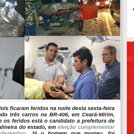
s ficaram feridos na noite desta sexta-feira
do três carros na BR-406, em Ceará-Mirim,
 os feridos está o candidato a prefeitura de
alineira do estado, em
eleição complementar
 dezembro
. Já o homem que morreu, foi