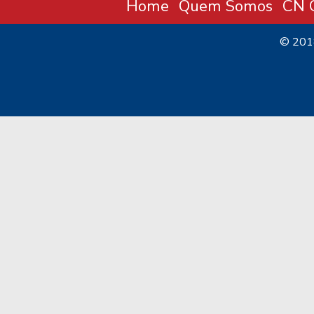
Home
Quem Somos
CN C
© 20