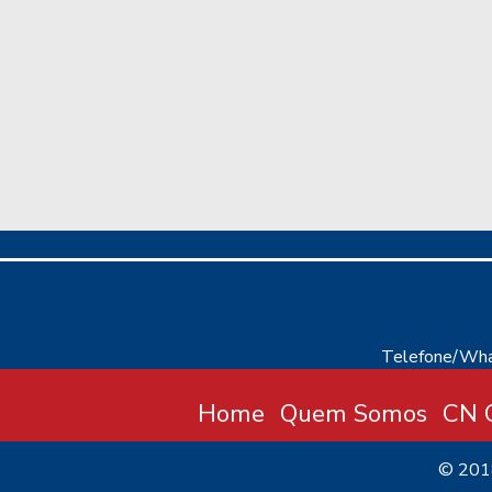
Telefone/Wha
Home
Quem Somos
CN C
© 20