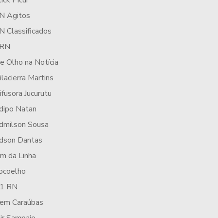
lick Picuí
N Agitos
N Classificados
RN
e Olho na Notícia
ilacierra Martins
ifusora Jucurutu
dipo Natan
dmilson Sousa
dson Dantas
im da Linha
ocoelho
1 RN
cem Caraúbas