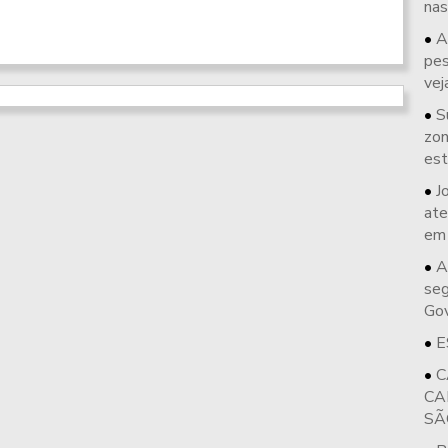
nas
A
pes
vej
S
zon
est
J
ate
em
A
seg
Gov
E
C
CA
SÃ