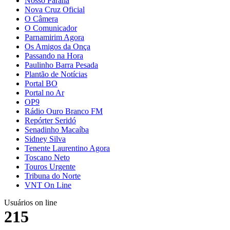
Nosso Paraná
Nova Cruz Oficial
O Câmera
O Comunicador
Parnamirim Agora
Os Amigos da Onça
Passando na Hora
Paulinho Barra Pesada
Plantão de Notícias
Portal BO
Portal no Ar
OP9
Rádio Ouro Branco FM
Repórter Seridó
Senadinho Macaíba
Sidney Silva
Tenente Laurentino Agora
Toscano Neto
Touros Urgente
Tribuna do Norte
VNT On Line
Usuários on line
215