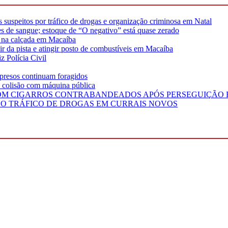
suspeitos por tráfico de drogas e organização criminosa em Natal
s de sangue; estoque de “O negativo” está quase zerado
os na calçada em Macaíba
 da pista e atingir posto de combustíveis em Macaíba
z Polícia Civil
 presos continuam foragidos
s colisão com máquina pública
COM CIGARROS CONTRABANDEADOS APÓS PERSEGUIÇÃO E
 TRÁFICO DE DROGAS EM CURRAIS NOVOS