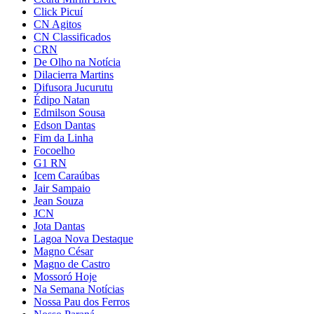
Click Picuí
CN Agitos
CN Classificados
CRN
De Olho na Notícia
Dilacierra Martins
Difusora Jucurutu
Édipo Natan
Edmilson Sousa
Edson Dantas
Fim da Linha
Focoelho
G1 RN
Icem Caraúbas
Jair Sampaio
Jean Souza
JCN
Jota Dantas
Lagoa Nova Destaque
Magno César
Magno de Castro
Mossoró Hoje
Na Semana Notícias
Nossa Pau dos Ferros