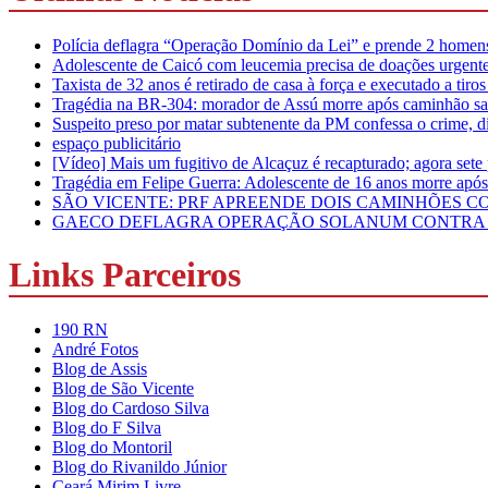
Polícia deflagra “Operação Domínio da Lei” e prende 2 homens 
Adolescente de Caicó com leucemia precisa de doações urgente
Taxista de 32 anos é retirado de casa à força e executado a tir
Tragédia na BR-304: morador de Assú morre após caminhão sair
Suspeito preso por matar subtenente da PM confessa o crime, di
espaço publicitário
[Vídeo] Mais um fugitivo de Alcaçuz é recapturado; agora sete
Tragédia em Felipe Guerra: Adolescente de 16 anos morre apó
SÃO VICENTE: PRF APREENDE DOIS CAMINHÕES 
GAECO DEFLAGRA OPERAÇÃO SOLANUM CONTRA O
Links Parceiros
190 RN
André Fotos
Blog de Assis
Blog de São Vicente
Blog do Cardoso Silva
Blog do F Silva
Blog do Montoril
Blog do Rivanildo Júnior
Ceará Mirim Livre