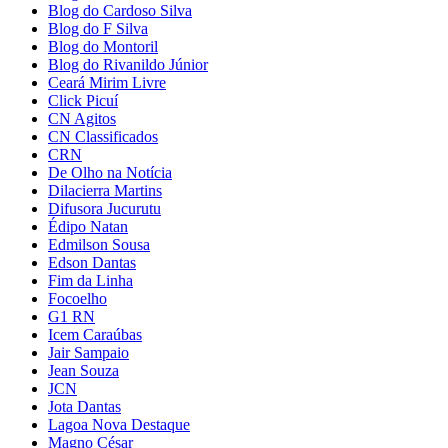
Blog do Cardoso Silva
Blog do F Silva
Blog do Montoril
Blog do Rivanildo Júnior
Ceará Mirim Livre
Click Picuí
CN Agitos
CN Classificados
CRN
De Olho na Notícia
Dilacierra Martins
Difusora Jucurutu
Édipo Natan
Edmilson Sousa
Edson Dantas
Fim da Linha
Focoelho
G1 RN
Icem Caraúbas
Jair Sampaio
Jean Souza
JCN
Jota Dantas
Lagoa Nova Destaque
Magno César