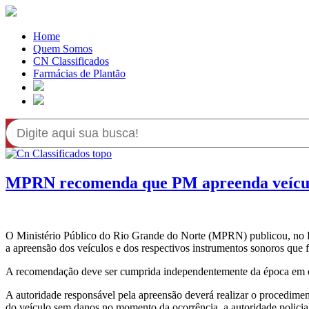
Home
Quem Somos
CN Classificados
Farmácias de Plantão
MPRN recomenda que PM apreenda veículos
O Ministério Público do Rio Grande do Norte (MPRN) publicou, no Di
a apreensão dos veículos e dos respectivos instrumentos sonoros que 
A recomendação deve ser cumprida independentemente da época em que
A autoridade responsável pela apreensão deverá realizar o procedim
do veículo sem danos no momento da ocorrência, a autoridade policial