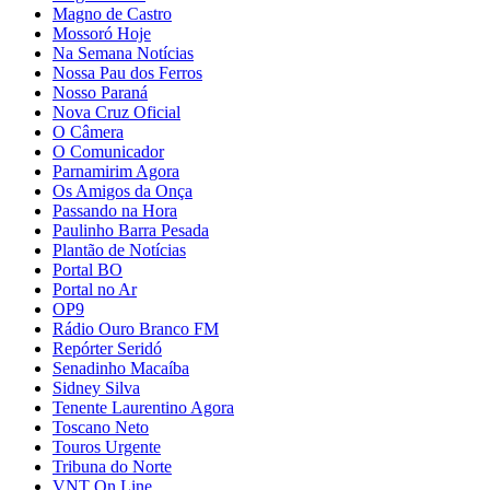
Magno de Castro
Mossoró Hoje
Na Semana Notícias
Nossa Pau dos Ferros
Nosso Paraná
Nova Cruz Oficial
O Câmera
O Comunicador
Parnamirim Agora
Os Amigos da Onça
Passando na Hora
Paulinho Barra Pesada
Plantão de Notícias
Portal BO
Portal no Ar
OP9
Rádio Ouro Branco FM
Repórter Seridó
Senadinho Macaíba
Sidney Silva
Tenente Laurentino Agora
Toscano Neto
Touros Urgente
Tribuna do Norte
VNT On Line