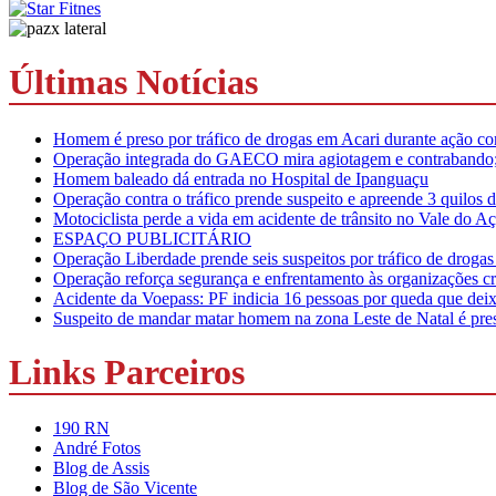
Últimas Notícias
Homem é preso por tráfico de drogas em Acari durante ação conj
Operação integrada do GAECO mira agiotagem e contrabando; p
Homem baleado dá entrada no Hospital de Ipanguaçu
Operação contra o tráfico prende suspeito e apreende 3 quilo
Motociclista perde a vida em acidente de trânsito no Vale do A
ESPAÇO PUBLICITÁRIO
Operação Liberdade prende seis suspeitos por tráfico de droga
Operação reforça segurança e enfrentamento às organizações c
Acidente da Voepass: PF indicia 16 pessoas por queda que deixo
Suspeito de mandar matar homem na zona Leste de Natal é preso
Links Parceiros
190 RN
André Fotos
Blog de Assis
Blog de São Vicente