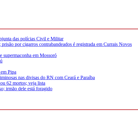
unta das polícias Civil e Militar
risão por cigarros contrabandeados é registrada em Currais Novos
s de supermaconha em Mossoró
çú
s em Pipa
riminosas nas divisas do RN com Ceará e Paraíba
u 62 mortos; veja lista
; irmão dele está foragido