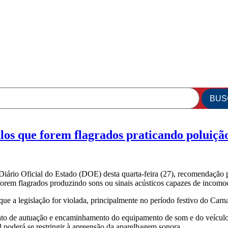
 que forem flagrados praticando poluição 
ário Oficial do Estado (DOE) desta quarta-feira (27), recomendação 
forem flagrados produzindo sons ou sinais acústicos capazes de incomod
 a legislação for violada, principalmente no período festivo do Carn
ento de autuação e encaminhamento do equipamento de som e do veículo
 poderá se restringir à apreensão da aparelhagem sonora.