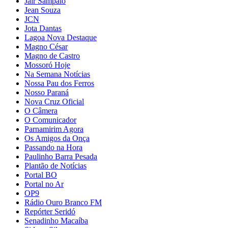
Jair Sampaio
Jean Souza
JCN
Jota Dantas
Lagoa Nova Destaque
Magno César
Magno de Castro
Mossoró Hoje
Na Semana Notícias
Nossa Pau dos Ferros
Nosso Paraná
Nova Cruz Oficial
O Câmera
O Comunicador
Parnamirim Agora
Os Amigos da Onça
Passando na Hora
Paulinho Barra Pesada
Plantão de Notícias
Portal BO
Portal no Ar
OP9
Rádio Ouro Branco FM
Repórter Seridó
Senadinho Macaíba