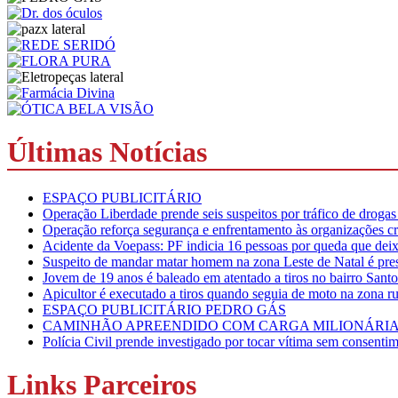
Últimas Notícias
ESPAÇO PUBLICITÁRIO
Operação Liberdade prende seis suspeitos por tráfico de droga
Operação reforça segurança e enfrentamento às organizações c
Acidente da Voepass: PF indicia 16 pessoas por queda que deixo
Suspeito de mandar matar homem na zona Leste de Natal é preso
Jovem de 19 anos é baleado em atentado a tiros no bairro San
Apicultor é executado a tiros quando seguia de moto na zona 
ESPAÇO PUBLICITÁRIO PEDRO GÁS
CAMINHÃO APREENDIDO COM CARGA MILIONÁRIA
Polícia Civil prende investigado por tocar vítima sem consent
Links Parceiros