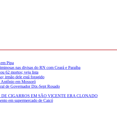
s em Pipa
riminosas nas divisas do RN com Ceará e Paraíba
u 62 mortos; veja lista
; irmão dele está foragido
to Antônio em Mossoró
rural de Governador Dix-Sept Rosado
 DE CIGARROS EM SÃO VICENTE ERA CLONADO
imento em supermercado de Caicó