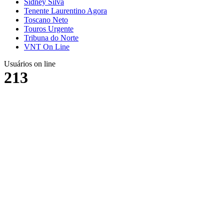
Sidney Silva
Tenente Laurentino Agora
Toscano Neto
Touros Urgente
Tribuna do Norte
VNT On Line
Usuários on line
213