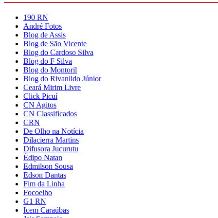
190 RN
André Fotos
Blog de Assis
Blog de São Vicente
Blog do Cardoso Silva
Blog do F Silva
Blog do Montoril
Blog do Rivanildo Júnior
Ceará Mirim Livre
Click Picuí
CN Agitos
CN Classificados
CRN
De Olho na Notícia
Dilacierra Martins
Difusora Jucurutu
Édipo Natan
Edmilson Sousa
Edson Dantas
Fim da Linha
Focoelho
G1 RN
Icem Caraúbas