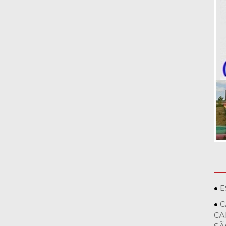
E
C
CA