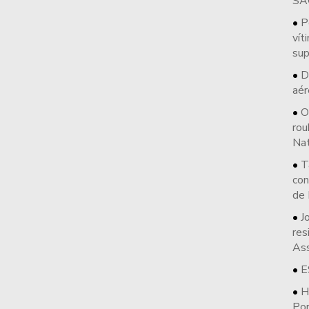
SÃ
P
vít
sup
D
aér
O
rou
Nat
T
con
de
J
res
As
E
H
Po