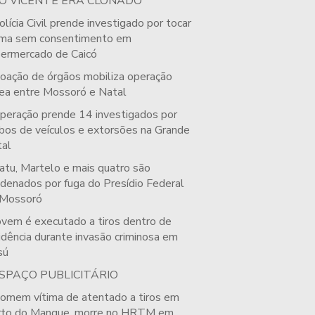
O VICENTE ERA CLONADO
olícia Civil prende investigado por tocar
ima sem consentimento em
ermercado de Caicó
oação de órgãos mobiliza operação
ea entre Mossoró e Natal
peração prende 14 investigados por
bos de veículos e extorsões na Grande
al
atu, Martelo e mais quatro são
denados por fuga do Presídio Federal
 Mossoró
ovem é executado a tiros dentro de
idência durante invasão criminosa em
sú
SPAÇO PUBLICITÁRIO
omem vítima de atentado a tiros em
rto do Mangue, morre no HRTM em