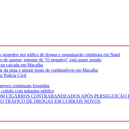
suspeitos por tráfico de drogas e organização criminosa em Natal
s de sangue; estoque de “O negativo” está quase zerado
os na calçada em Macaíba
 da pista e atingir posto de combustíveis em Macaíba
z Polícia Civil
 presos continuam foragidos
s colisão com máquina pública
COM CIGARROS CONTRABANDEADOS APÓS PERSEGUIÇÃO E
 TRÁFICO DE DROGAS EM CURRAIS NOVOS