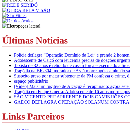
Últimas Notícias
Polícia deflagra “Operação Domínio da Lei” e prende 2 homens 
Adolescente de Caicó com leucemia precisa de doações urgente
Taxista de 32 anos é retirado de casa à força e executado a tir
Tragédia na BR-304: morador de Assú morre após caminhão sair
Suspeito preso por matar subtenente da PM confessa o crime, di
espaço publicitário
[Vídeo] Mais um fugitivo de Alcaçuz é recapturado; agora sete
Tragédia em Felipe Guerra: Adolescente de 16 anos morre apó
SÃO VICENTE: PRF APREENDE DOIS CAMINHÕES 
GAECO DEFLAGRA OPERAÇÃO SOLANUM CONTRA O
Links Parceiros