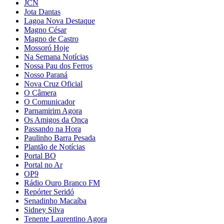
JCN
Jota Dantas
Lagoa Nova Destaque
Magno César
Magno de Castro
Mossoró Hoje
Na Semana Notícias
Nossa Pau dos Ferros
Nosso Paraná
Nova Cruz Oficial
O Câmera
O Comunicador
Parnamirim Agora
Os Amigos da Onça
Passando na Hora
Paulinho Barra Pesada
Plantão de Notícias
Portal BO
Portal no Ar
OP9
Rádio Ouro Branco FM
Repórter Seridó
Senadinho Macaíba
Sidney Silva
Tenente Laurentino Agora