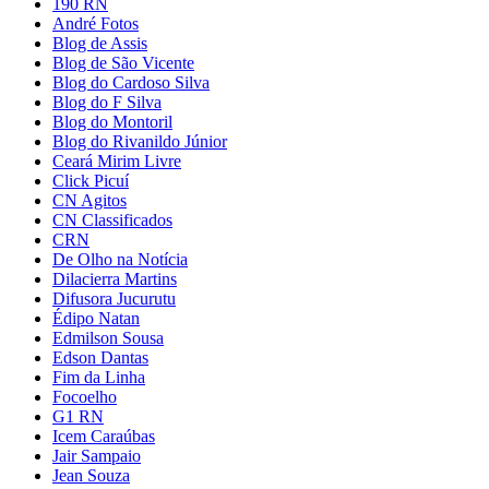
190 RN
André Fotos
Blog de Assis
Blog de São Vicente
Blog do Cardoso Silva
Blog do F Silva
Blog do Montoril
Blog do Rivanildo Júnior
Ceará Mirim Livre
Click Picuí
CN Agitos
CN Classificados
CRN
De Olho na Notícia
Dilacierra Martins
Difusora Jucurutu
Édipo Natan
Edmilson Sousa
Edson Dantas
Fim da Linha
Focoelho
G1 RN
Icem Caraúbas
Jair Sampaio
Jean Souza