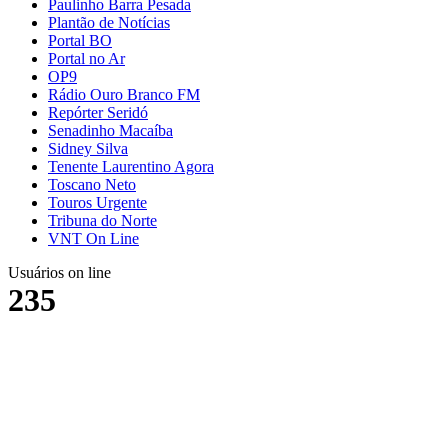
Paulinho Barra Pesada
Plantão de Notícias
Portal BO
Portal no Ar
OP9
Rádio Ouro Branco FM
Repórter Seridó
Senadinho Macaíba
Sidney Silva
Tenente Laurentino Agora
Toscano Neto
Touros Urgente
Tribuna do Norte
VNT On Line
Usuários on line
235