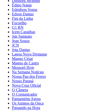
Difusora Jucurutu
Édipo Natan
Edmilson Sousa
Edson Dantas
Fim da Linha
Focoelho
G1 RN
Icem Caraúbas
Jair Sampaio
Jean Souza
JCN
Jota Dantas
Lagoa Nova Destaque
Magno César
Magno de Castro
Mossoró Hoje
Na Semana Notícias
Nossa Pau dos Ferros
Nosso Paraná
Nova Cruz Oficial
O Câmera
O Comunicador
Parnamirim Agora
Os Amigos da Onça
Passando na Hora