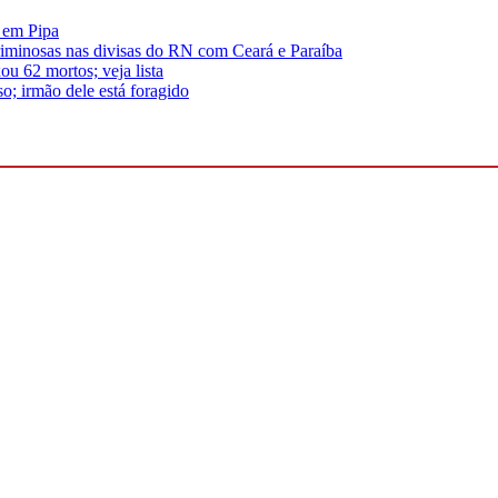
s em Pipa
riminosas nas divisas do RN com Ceará e Paraíba
u 62 mortos; veja lista
; irmão dele está foragido