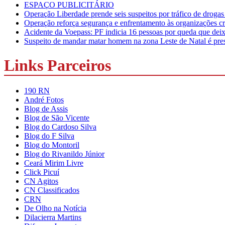
ESPAÇO PUBLICITÁRIO
Operação Liberdade prende seis suspeitos por tráfico de droga
Operação reforça segurança e enfrentamento às organizações c
Acidente da Voepass: PF indicia 16 pessoas por queda que deixo
Suspeito de mandar matar homem na zona Leste de Natal é preso
Links Parceiros
190 RN
André Fotos
Blog de Assis
Blog de São Vicente
Blog do Cardoso Silva
Blog do F Silva
Blog do Montoril
Blog do Rivanildo Júnior
Ceará Mirim Livre
Click Picuí
CN Agitos
CN Classificados
CRN
De Olho na Notícia
Dilacierra Martins