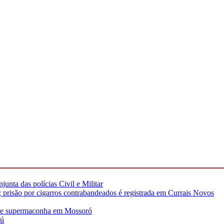
unta das polícias Civil e Militar
risão por cigarros contrabandeados é registrada em Currais Novos
s de supermaconha em Mossoró
çú