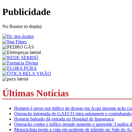
Publicidade
No Banner to display
Últimas Notícias
Homem é preso por tráfico de drogas em Acari durante ação conj
Operação integrada do GAECO mira agiotagem e contrabando; p
Homem baleado dá entrada no Hospital de Ipanguaçu
Operação contra o tráfico prende suspeito e apreende 3 quilo
Motociclista perde a vida em acidente de trânsito no Vale do A