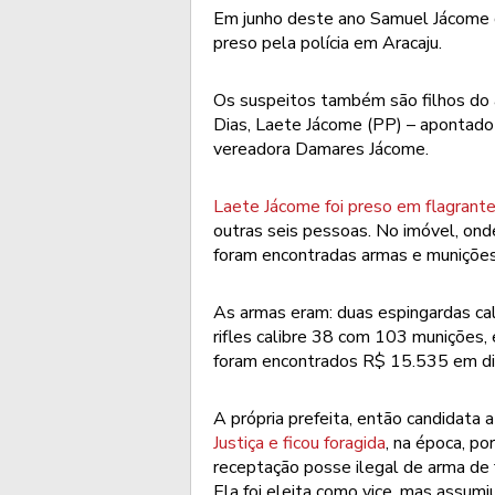
Em junho deste ano Samuel Jácome de
preso pela polícia em Aracaju.
Os suspeitos também são filhos do 
Dias, Laete Jácome (PP) – apontado 
vereadora Damares Jácome.
Laete Jácome foi preso em flagrant
outras seis pessoas. No imóvel, on
foram encontradas armas e munições
As armas eram: duas espingardas ca
rifles calibre 38 com 103 munições,
foram encontrados R$ 15.535 em din
A própria prefeita, então candidata a
Justiça e ficou foragida
, na época, p
receptação posse ilegal de arma de 
Ela foi eleita como vice, mas assumi