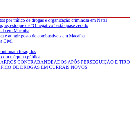
os por tráfico de drogas e organização criminosa em Natal
ngue; estoque de “O negativo” está quase zerado
alçada em Macaíba
ta e atingir posto de combustíveis em Macaíba
a Civil
 continuam foragidos
o com máquina pública
IGARROS CONTRABANDEADOS APÓS PERSEGUIÇÃO E TIRO
FICO DE DROGAS EM CURRAIS NOVOS