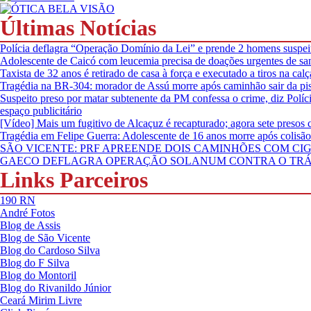
Últimas Notícias
Polícia deflagra “Operação Domínio da Lei” e prende 2 homens suspeit
Adolescente de Caicó com leucemia precisa de doações urgentes de sa
Taxista de 32 anos é retirado de casa à força e executado a tiros na c
Tragédia na BR-304: morador de Assú morre após caminhão sair da pis
Suspeito preso por matar subtenente da PM confessa o crime, diz Políci
espaço publicitário
[Vídeo] Mais um fugitivo de Alcaçuz é recapturado; agora sete presos
Tragédia em Felipe Guerra: Adolescente de 16 anos morre após colisã
SÃO VICENTE: PRF APREENDE DOIS CAMINHÕES COM C
GAECO DEFLAGRA OPERAÇÃO SOLANUM CONTRA O TRÁ
Links Parceiros
190 RN
André Fotos
Blog de Assis
Blog de São Vicente
Blog do Cardoso Silva
Blog do F Silva
Blog do Montoril
Blog do Rivanildo Júnior
Ceará Mirim Livre