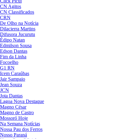
Click Picuí
CN Agitos
CN Classificados
CRN
De Olho na Notícia
Dilacierra Martins
Difusora Jucurutu
Édipo Natan
Edmilson Sousa
Edson Dantas
Fim da Linha
Focoelho
G1 RN
Icem Caraúbas
Jair Sampaio
Jean Souza
JCN
Jota Dantas
Lagoa Nova Destaque
Magno César
Magno de Castro
Mossoró Hoje
Na Semana Notícias
Nossa Pau dos Ferros
Nosso Paraná