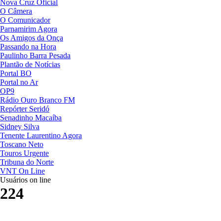
Nova Cruz Oficial
O Câmera
O Comunicador
Parnamirim Agora
Os Amigos da Onça
Passando na Hora
Paulinho Barra Pesada
Plantão de Notícias
Portal BO
Portal no Ar
OP9
Rádio Ouro Branco FM
Repórter Seridó
Senadinho Macaíba
Sidney Silva
Tenente Laurentino Agora
Toscano Neto
Touros Urgente
Tribuna do Norte
VNT On Line
Usuários on line
224