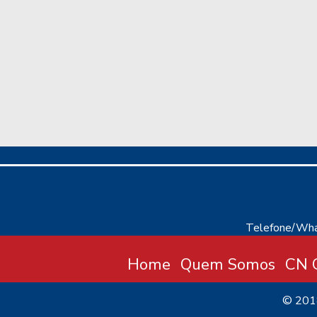
Telefone/Wha
Home
Quem Somos
CN C
© 20